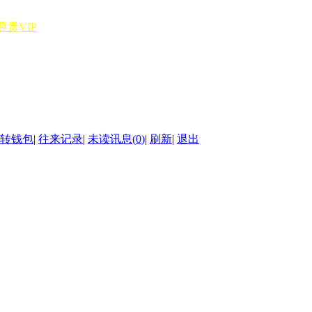
尊贵VIP
转钱包
|
往来记录
|
未读讯息(
0
)
|
刷新
|
退出