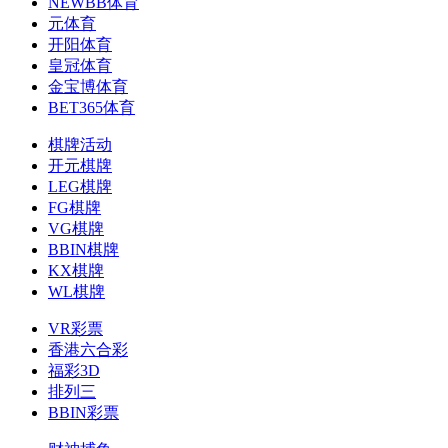
NEWBB体育
元体育
开阳体育
皇冠体育
金宝博体育
BET365体育
棋牌活动
开元棋牌
LEG棋牌
FG棋牌
VG棋牌
BBIN棋牌
KX棋牌
WL棋牌
VR彩票
香港六合彩
福彩3D
排列三
BBIN彩票